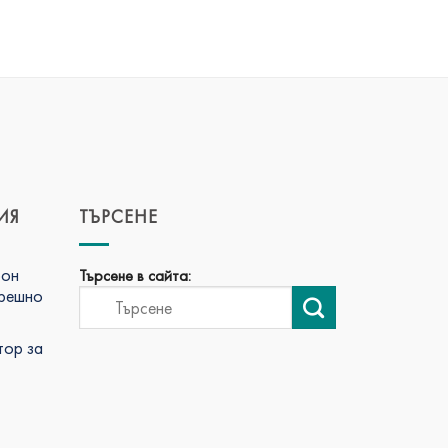
ИЯ
ТЪРСЕНЕ
фон
Търсене в сайта:
трешно
тор за