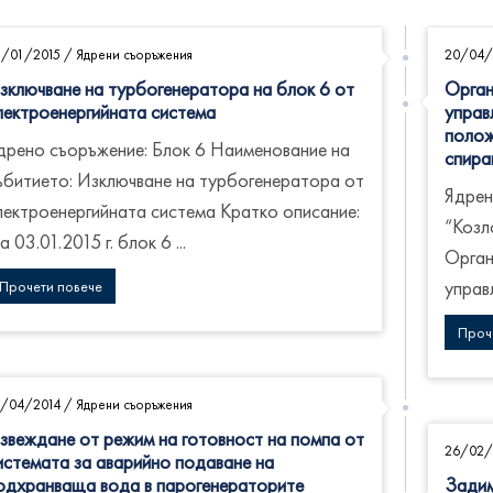
3/01/2015
/
Ядрени съоръжения
20/04/
зключване на турбогенератора на блок 6 от
Орган
лектроенергийната система
управ
полож
дрено съоръжение: Блок 6 Наименование на
спира
ъбитието: Изключване на турбогенератора от
Ядрен
лектроенергийната система Кратко описание:
“Козл
а 03.01.2015 г. блок 6 ...
Орган
управл
Прочети повече
Проч
0/04/2014
/
Ядрени съоръжения
звеждане от режим на готовност на помпа от
26/02/
истемата за аварийно подаване на
одхранваща вода в парогенераторите
Задим