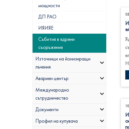
мощности
0
ДП РАО
И
ИЯИЯЕ
е
Я
Събития в ядрени
с
съоръжения
е
Източници на йонизиращи
Н
лъчения
Авариен център
Международно
сътрудничество
1
Документи
И
с
Профил на купувача
п