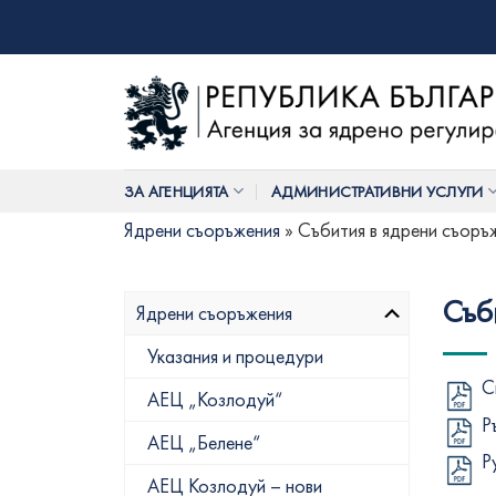
Skip
to
content
ЗА АГЕНЦИЯТА
АДМИНИСТРАТИВНИ УСЛУГИ
Ядрени съоръжения
»
Събития в ядрени съоръ
Съб
Ядрени съоръжения
Указания и процедури
С
АЕЦ „Козлодуй“
Р
АЕЦ „Белене“
Р
АЕЦ Козлодуй – нови