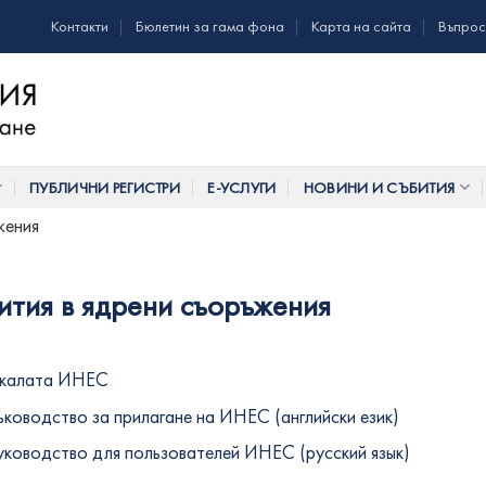
Контакти
Бюлетин за гама фона
Карта на сайта
Въпрос
ПУБЛИЧНИ РЕГИСТРИ
Е-УСЛУГИ
НОВИНИ И СЪБИТИЯ
жения
ития в ядрени съоръжения
калата ИНЕС
ъководство за прилагане на ИНЕС (английски език)
уководство для пользователей ИНЕС (русский язык)