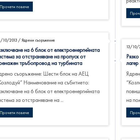
реакто
Прочети повече
Проч
8/10/2013
/
Ядрени съоръжения
13/10/
зключване на 6 блок от електроенергийната
истема за отстраняване на пропуск от
Рязко
ренажен тръбопровод на турбината
лагер
дрено съоръжение: Шести блок на АЕЦ
Ядрен
Козлодуй” Наименование на събитието:
“Козл
зключване на 6 блок от електроенергийната
повиш
истема за отстраняване на ...
на пом
Прочети повече
Проч