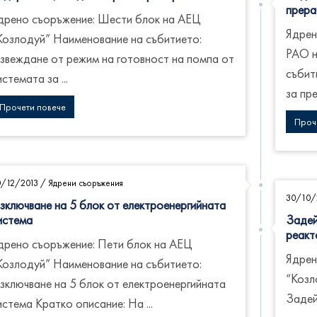
прера
дрено съоръжение: Шести блок на АЕЦ
Ядрен
Козлодуй” Наименование на събитието:
РАО н
звеждане от режим на готовност на помпа от
събит
истемата за ...
за пре
Прочети повече
Проч
0/12/2013
/
Ядрени съоръжения
30/10/
зключване на 5 блок от електроенергийната
истема
Задей
реакт
дрено съоръжение: Пети блок на АЕЦ
Ядрен
Козлодуй” Наименование на събитието:
“Козл
зключване на 5 блок от електроенергийната
Задей
истема Кратко описание: На ...