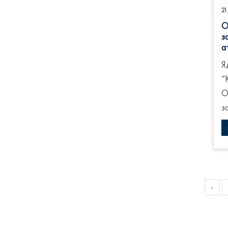
2
О
з
а
Я
“
О
з
‹