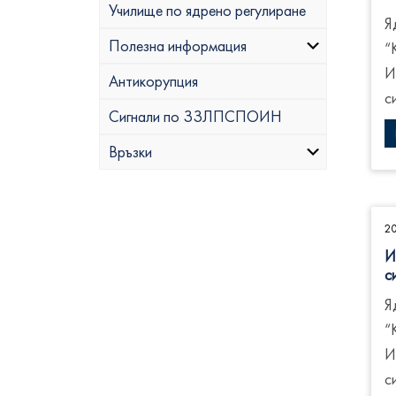
Училище по ядрено регулиране
Я
Полезна информация
“
И
Антикорупция
с
Сигнали по ЗЗЛПСПОИН
Връзки
2
И
с
Я
“
И
с