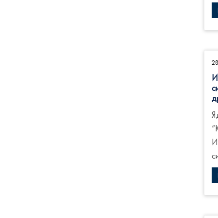
2
И
с
д
Я
“
И
с