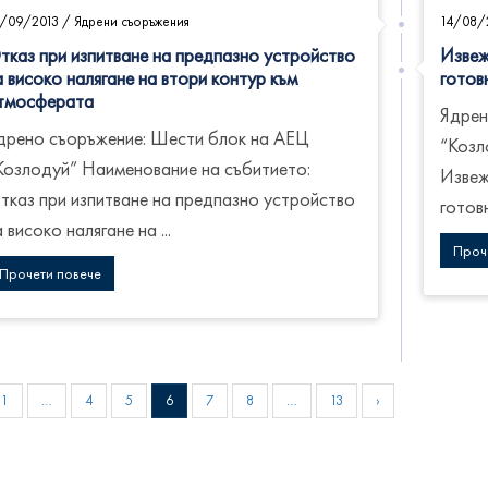
1/09/2013
/
Ядрени съоръжения
14/08/
тказ при изпитване на предпазно устройство
Извеж
а високо налягане на втори контур към
готов
тмосферата
Ядрен
дрено съоръжение: Шести блок на АЕЦ
“Козл
Козлодуй” Наименование на събитието:
Извеж
тказ при изпитване на предпазно устройство
готовн
а високо налягане на ...
Проч
Прочети повече
1
…
4
5
6
7
8
…
13
›