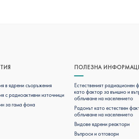
ТИЯ
ПОЛЕЗНА ИНФОРМАЦ
я в ядрени съоръжения
Естественият радиационен 
като фактор за външно и въ
я с радиоактивни източници
облъчване на населението
н за гама фона
Радонът като естествен фак
облъчване на населението
Видове ядрени реактори
Въпроси и отговори