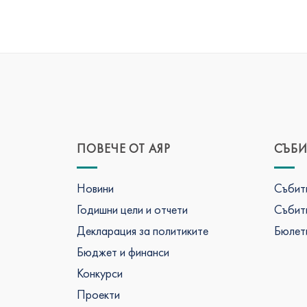
ПОВЕЧЕ ОТ АЯР
СЪБИ
Новини
Събити
Годишни цели и отчети
Събити
Декларация за политиките
Бюлети
Бюджет и финанси
Конкурси
Проекти