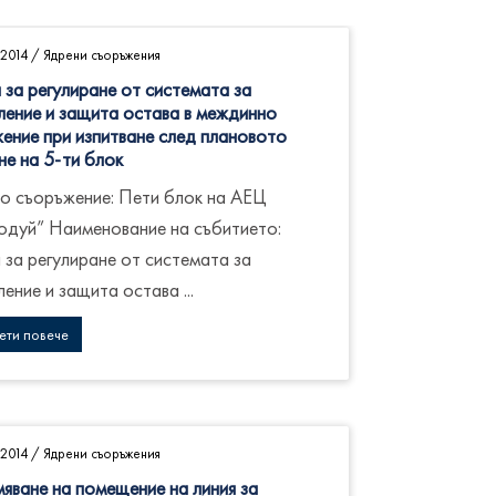
2014
/
Ядрени съоръжения
 за регулиране от системата за
ление и защита остава в междинно
ение при изпитване след плановото
не на 5-ти блок
о съоръжение: Пети блок на АЕЦ
одуй” Наименование на събитието:
 за регулиране от системата за
ение и защита остава ...
ети повече
2014
/
Ядрени съоръжения
яване на помещение на линия за