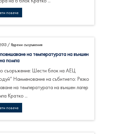
ра на 6 блок Кратко ...
ети повече
2013
/
Ядрени съоръжения
 повишаване на температурата на външен
 на помпа
о съоръжение: Шести блок на АЕЦ
одуй” Наименование на събитието: Рязко
аване на температурата на външен лагер
па Кратко ...
ети повече