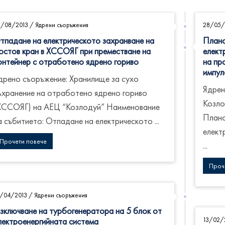
8/08/2013
/
Ядрени съоръжения
28/05/
тпадане на електрическото захранване на
Плано
остов кран в ХССОЯГ при преместване на
елект
онтейнер с отработено ядрено гориво
на пр
импул
дрено съоръжение: Хранилище за сухо
Ядрен
ъхранение на отработено ядрено гориво
Козло
ХССОЯГ) на АЕЦ “Козлодуй” Наименование
Плано
а събитието: Отпадане на електрическото ...
елект
Прочети повече
...
Проч
4/04/2013
/
Ядрени съоръжения
зключване на турбогенератора на 5 блок от
лектроенергийната система
13/02/