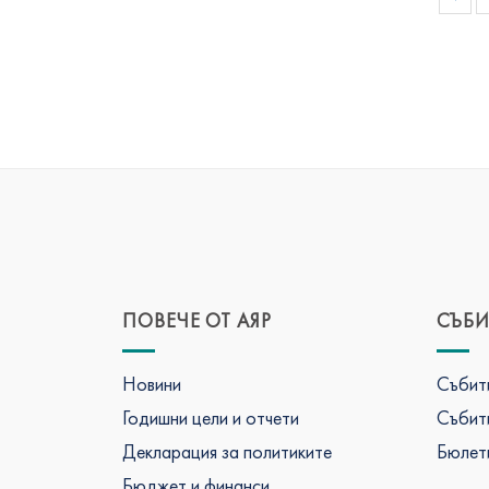
ПОВЕЧЕ ОТ АЯР
СЪБИ
Новини
Събити
Годишни цели и отчети
Събити
Декларация за политиките
Бюлети
Бюджет и финанси