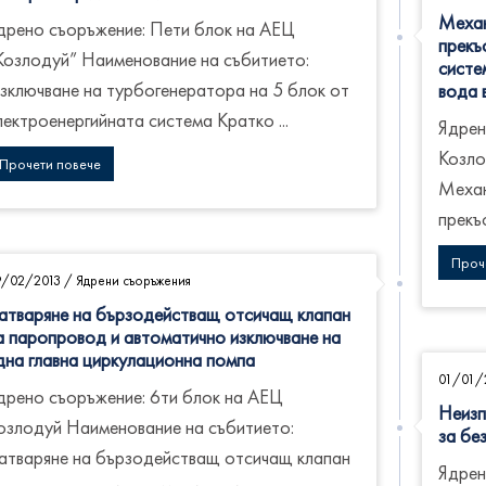
Механ
дрено съоръжение: Пети блок на АЕЦ
прекъ
Козлодуй” Наименование на събитието:
систе
зключване на турбогенератора на 5 блок от
вода 
лектроенергийната система Кратко ...
Ядрен
Козло
Прочети повече
Механ
прекъс
Проч
9/02/2013
/
Ядрени съоръжения
атваряне на бързодействащ отсичащ клапан
а паропровод и автоматично изключване на
дна главна циркулационна помпа
01/01/
дрено съоръжение: 6ти блок на АЕЦ
Неизп
озлодуй Наименование на събитието:
за бе
атваряне на бързодействащ отсичащ клапан
Ядрен