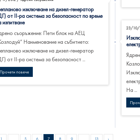
епланово изключване на дизел-генератор
ДГ) от ІІ-ра система за безопасност по време
а изпитване
23/10/
дрено съоръжение: Пети блок на АЕЦ
Изклю
Козлодуй” Наименование на събитието:
елект
епланово изключване на дизел-генератор
Ядрен
ДГ) от ІІ-ра система за безопасност ...
Козло
Изклю
Прочети повече
елект
На ...
Проч
1
…
5
6
7
8
9
…
13
›