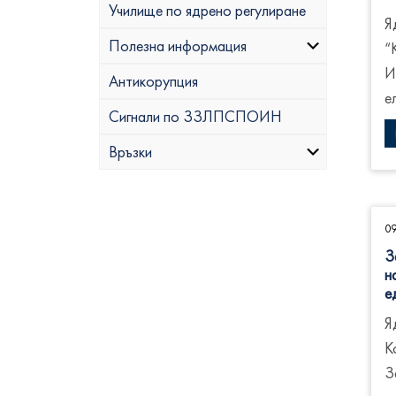
Училище по ядрено регулиране
Я
Полезна информация
“
И
Антикорупция
е
Сигнали по ЗЗЛПСПОИН
Връзки
0
З
н
е
Я
К
З