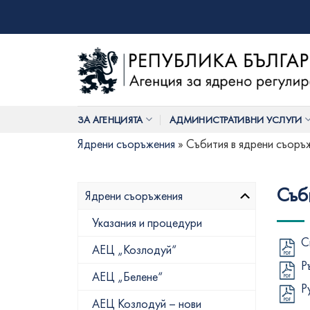
Skip
to
content
ЗА АГЕНЦИЯТА
АДМИНИСТРАТИВНИ УСЛУГИ
Ядрени съоръжения
»
Събития в ядрени съоръ
Съб
Ядрени съоръжения
Указания и процедури
С
АЕЦ „Козлодуй“
Р
АЕЦ „Белене“
Р
АЕЦ Козлодуй – нови