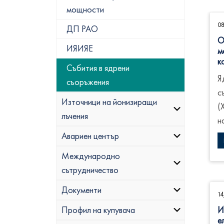
мощности
0
ДП РАО
О
ИЯИЯЕ
м
к
Събития в ядрени
Я
съоръжения
с
Източници на йонизиращи
(
лъчения
н
Авариен център
Международно
сътрудничество
Документи
1
И
Профил на купувача
е