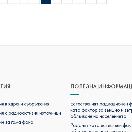
ТИЯ
ПОЛЕЗНА ИНФОРМАЦ
я в ядрени съоръжения
Естественият радиационен 
като фактор за външно и въ
я с радиоактивни източници
облъчване на населението
н за гама фона
Радонът като естествен фак
облъчване на населението