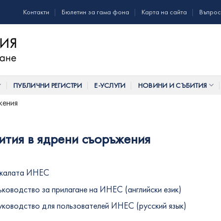
Контакти
Бюлетин за гама фона
Карта на сайта
Въпрос
ПУБЛИЧНИ РЕГИСТРИ
Е-УСЛУГИ
НОВИНИ И СЪБИТИЯ
жения
ития в ядрени съоръжения
калата ИНЕС
ъководство за прилагане на ИНЕС (английски език)
уководство для пользователей ИНЕС (русский язык)