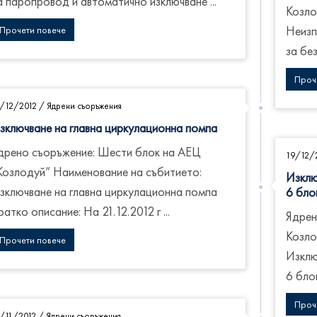
а паропровод и автоматично изключване ...
Козло
Неизп
Прочети повече
за без
Проч
1/12/2012
/
Ядрени съоръжения
зключване на главна циркулационна помпа
дрено съоръжение: Шести блок на АЕЦ
19/12/
Козлодуй” Наименование на събитието:
Изклю
зключване на главна циркулационна помпа
6 бло
ратко описание: На 21.12.2012 г ...
Ядрен
Козло
Прочети повече
Изклю
6 блок
Проч
5/11/2012
/
Ядрени съоръжения