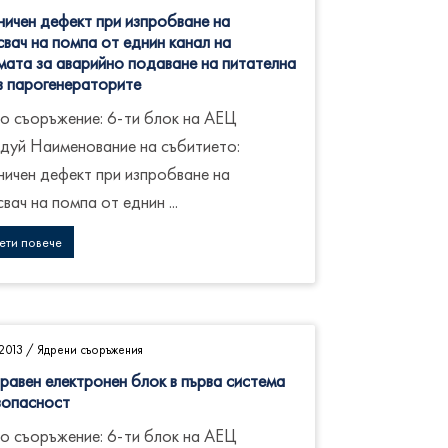
ичен дефект при изпробване на
свач на помпа от еднин канал на
мата за аварийно подаване на питателна
в парогенераторите
о съоръжение: 6-ти блок на АЕЦ
дуй Наименование на събитието:
ичен дефект при изпробване на
вач на помпа от еднин ...
ети повече
2013
/
Ядрени съоръжения
равен електронен блок в първа система
зопасност
о съоръжение: 6-ти блок на АЕЦ