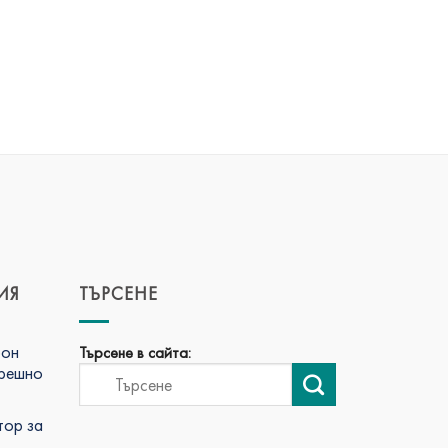
ИЯ
ТЪРСЕНЕ
фон
Търсене в сайта:
трешно
тор за