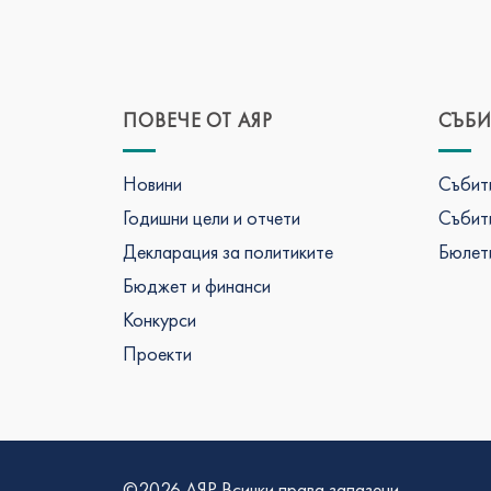
ПОВЕЧЕ ОТ АЯР
СЪБИ
Новини
Събити
Годишни цели и отчети
Събити
Декларация за политиките
Бюлети
Бюджет и финанси
Конкурси
Проекти
©2026 АЯР Всички права запазени