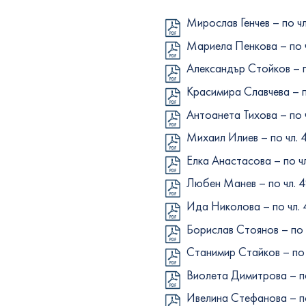
Мирослав Генчев – по чл. 
Мариела Пенкова – по чл.
Александър Стойков – по 
Красимира Славчева – по 
Антоанета Тихова – по чл
Михаил Илиев – по чл. 49
Елка Анастасова – по чл.
Любен Манев – по чл. 49,
Ида Николова – по чл. 49
Борислав Стоянов – по чл
Станимир Стайков – по чл
Виолета Димитрова – по ч
Ивелина Стефанова – по ч