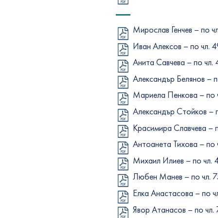
Мирослав Генчев – по чл.
Иван Алексов – по чл. 49,
Анита Савчева – по чл. 49
Александър Белянов – по 
Мариела Пенкова – по чл.
Александър Стойков – по 
Красимира Славчева – по 
Антоанета Тихова – по чл
Михаил Илиев – по чл. 49
Любен Манев – по чл. 75,
Елка Анастасова – по чл.
Явор Атанасов – по чл. 75