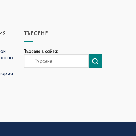
ИЯ
ТЪРСЕНЕ
фон
Търсене в сайта:
трешно
тор за