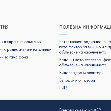
ТИЯ
ПОЛЕЗНА ИНФОРМАЦ
я в ядрени съоръжения
Естественият радиационен 
като фактор за външно и въ
я с радиоактивни източници
облъчване на населението
н за гама фона
Радонът като естествен фак
облъчване на населението
Видове ядрени реактори
Въпроси и отговори
INIS
Банкова сметка на АЯР