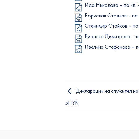
Ида Николова – по чл. 75
Борислав Стоянов – по чл
Станимир Стайков – по чл
Виолета Димитрова – по ч
Ивелина Стефанова – по ч
Декларации на служител на А
ЗПУК