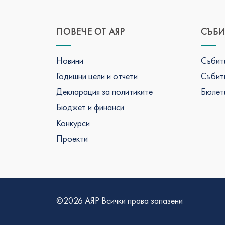
ПОВЕЧЕ ОТ АЯР
СЪБИ
Новини
Събити
Годишни цели и отчети
Събити
Декларация за политиките
Бюлети
Бюджет и финанси
Конкурси
Проекти
©2026 АЯР Всички права запазени