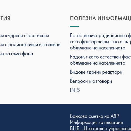
ТИЯ
ПОЛЕЗНА ИНФОРМАЦ
я в ядрени съоръжения
Естественият радиационен 
като фактор за външно и въ
я с радиоактивни източници
облъчване на населението
н за гама фона
Радонът като естествен фак
облъчване на населението
Видове ядрени реактори
Въпроси и отговори
INIS
Банкова сметка на АЯР
Информация за плащане
БНБ - Централно управлени