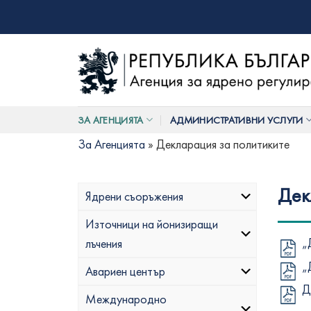
Skip
to
content
ЗА АГЕНЦИЯТА
АДМИНИСТРАТИВНИ УСЛУГИ
За Агенцията
»
Декларация за политиките
Дек
Ядрени съоръжения
Източници на йонизиращи
„
лъчения
„
Авариен център
Д
Международно