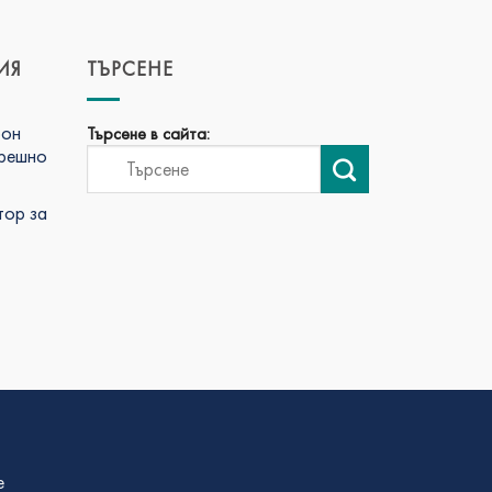
ИЯ
ТЪРСЕНЕ
фон
Търсене в сайта:
трешно
тор за
е