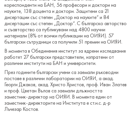
кореспонденти на БАН, 56 професори и доктори на
науките, 138 доцента и доктори. Защитени са 21
дисертации със степен „Доктор на науките“ и 84
дисертации със степен „Доктор“. С българско авторство
и съавторство са публикувани над 4800 научни
материали (8% от всички публикации на ОИЯИ). 57
български сътрудници са получили 51 премии на ОИЯИ.
В момента в Обединения институт за ядрени изследвания
работят 27 български представители, изпратени от
различни институти на БАН и университети.
През годините български учени са заемали ръководни
постове в различни лаборатории на ОИЯИ, а акад.
Георги Джаков, акад. Христо Христов, проф. Иван Златев
и проф. Цветан Вълов са заемали длъжността
заместник-директор на ОИЯИ. В момента един от
заместник-директорите на Института е ст.н.с. д-р
Лъчезар Костов.