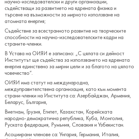
научно-изследователски и други организации,
съдействащи за развитието на ядрената физика и
търсене на възможности за мирното използване на
атомната енергия;
Съдействие за всестранното развитие на творческите
способности на научно-изследователските кадри на
страните-членки.
В Устава на ОИЯИ е записано: „С цялата си дейност
Институтът ще съдейства за използването на ядрената
енергия единствено за мирни цели и за благото на цялото
човечество“.
ОИЯИ има статут на международна,
междуправителствена организация, като към момента
страни-членки на Института са: Азербайджан, Армения,
Беларус, България,
Виетнам, Грузия, Египет, Казахстан, Корейската
народно-демократична република, Куба, Монголия,
Руската федерация, Румъния, Словакия и Узбекистан.
Асоциирани членове са: Унгария, Германия, Италия,