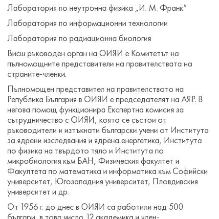
Лаборатория по неутронна физика „И. М. Франк“
Лаборатория по информационни технологии
Лаборатория по радиационна биология
Висш ръководен орган на ОИЯИ е Комитетът на
пълномощните представители на правителствата на
страните-членки.
Пълномощен представител на правителството на
Република България в ОИЯИ е председателят на АЯР. В
негова помощ функционира Експертна комисия за
сътрудничество с ОИЯИ, която се състои от
ръководители и изтъкнати български учени от Института
за ядрени изследвания и ядрена енергетика, Института
по физика на твърдото тяло и Института по
микробиология към БАН, Физическия факултет и
Факултета по математика и информатика към Софийски
университет, Югозападния университет, Пловдивския
университет и др.
От 1956 г. до днес в ОИЯИ са работили над 500
българи, в това число 12 академика и член-