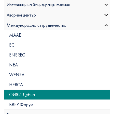
Източници на йонизиращи лъчения
Авариен център
Международно сътрудничество
МААЕ
ЕС
ENSREG
NEA
WENRA
HERCA
ОИЯИ Дубна
ВВЕР Форум