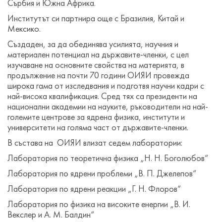
Сърбия и Южна Африка.
Институтът си партнира още с Бразилия, Китай и
Мексико.
Създаден, за да обединява усилията, научния и
материален потенциал на държавите-членки, с цел
изучаване на основните свойства на материята, в
продължение на почти 70 години ОИЯИ провежда
широка гама от изследвания и подготвя научни кадри с
най-висока квалификация. Сред тях са президенти на
национални академии на науките, ръководители на най-
големите центрове за ядрена физика, институти и
университети на голяма част от държавите-членки.
В състава на ОИЯИ влизат седем лаборатории:
Лаборатория по теоретична физика „Н. Н. Боголюбов“
Лаборатория по ядрени проблеми „В. П. Джелепов“
Лаборатория по ядрени реакции „Г. Н. Флоров“
Лаборатория по физика на високите енергии „В. И.
Векслер и А. М. Балдин“