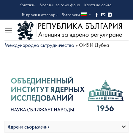
Skip
Контакти
Бюлетин за гама фона
Карта на сайта
to
Въпроси и отговори
Български
content
Международно сътрудничество
»
ОИЯИ Дубна
Ядрени съоръжения