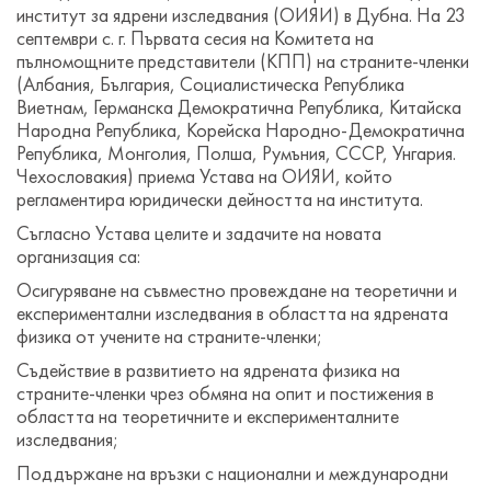
институт за ядрени изследвания (ОИЯИ) в Дубна. На 23
септември с. г. Първата сесия на Комитета на
пълномощните представители (КПП) на страните-членки
(Албания, България, Социалистическа Република
Виетнам, Германска Демократична Република, Китайска
Народна Република, Корейска Народно-Демократична
Република, Монголия, Полша, Румъния, СССР, Унгария.
Чехословакия) приема Устава на ОИЯИ, който
регламентира юридически дейността на института.
Съгласно Устава целите и задачите на новата
организация са:
Осигуряване на съвместно провеждане на теоретични и
експериментални изследвания в областта на ядрената
физика от учените на страните-членки;
Съдействие в развитието на ядрената физика на
страните-членки чрез обмяна на опит и постижения в
областта на теоретичните и експерименталните
изследвания;
Поддържане на връзки с национални и международни