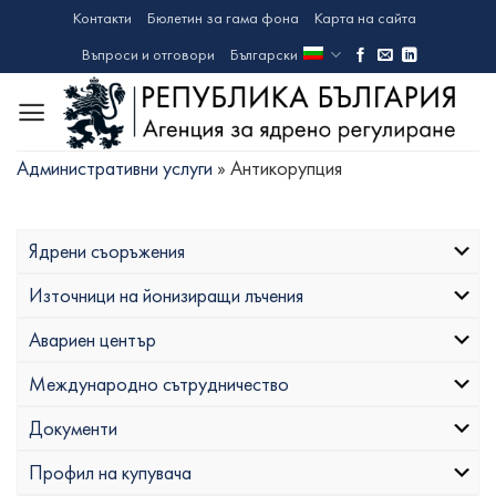
Skip
Контакти
Бюлетин за гама фона
Карта на сайта
to
Въпроси и отговори
Български
content
Административни услуги
»
Антикорупция
Ядрени съоръжения
Източници на йонизиращи лъчения
Авариен център
Международно сътрудничество
Документи
Профил на купувача