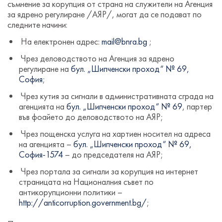
съмнение за корупция от страна на служители на Агенция
за ядрено регулиране /АЯР/, могат да се подават по
следните начини:
На електронен адрес:
mail@bnra.bg
;
Чрез деловодството на Агенция за ядрено
регулиране на
бул. „Шипченски проход“ № 69,
София
;
Чрез кутия за сигнали в административната сграда на
агенцията на
бул. „Шипченски проход“ № 69
, партер
във фоайето до деловодството на АЯР;
Чрез пощенска услуга на хартиен носител на адреса
на агенцията –
бул. „Шипченски проход“ № 69,
София-1574
– до председателя на АЯР;
Чрез портала за сигнали за корупция на интернет
страницата на Националния съвет по
антикорупционни политики –
http://anticorruption.government.bg/
;