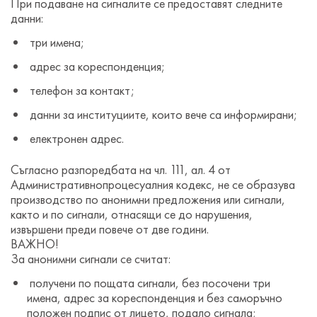
При подаване на сигналите се предоставят следните
данни:
три имена;
адрес за кореспонденция;
телефон за контакт;
данни за институциите, които вече са информирани;
електронен адрес.
Съгласно разпоредбата на чл. 111, ал. 4 от
Административнопроцесуалния кодекс, не се образува
производство по анонимни предложения или сигнали,
както и по сигнали, отнасящи се до нарушения,
извършени преди повече от две години.
ВАЖНО!
За анонимни сигнали се считат:
получени по пощата сигнали, без посочени три
имена, адрес за кореспонденция и без саморъчно
положен подпис от лицето, подало сигнала;