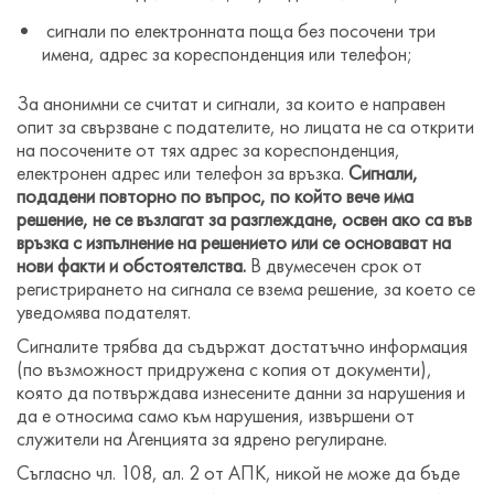
сигнали по електронната поща без посочени три
имена, адрес за кореспонденция или телефон;
За анонимни се считат и сигнали, за които е направен
опит за свързване с подателите, но лицата не са открити
на посочените от тях адрес за кореспонденция,
електронен адрес или телефон за връзка.
Сигнали,
подадени повторно по въпрос, по който вече има
решение, не се възлагат за разглеждане, освен ако са във
връзка с изпълнение на решението или се основават на
нови факти и обстоятелства.
В двумесечен срок от
регистрирането на сигнала се взема решение, за което се
уведомява подателят.
Сигналите трябва да съдържат достатъчно информация
(по възможност придружена с копия от документи),
която да потвърждава изнесените данни за нарушения и
да е относима само към нарушения, извършени от
служители на Агенцията за ядрено регулиране.
Съгласно чл. 108, ал. 2 от АПК, никой не може да бъде