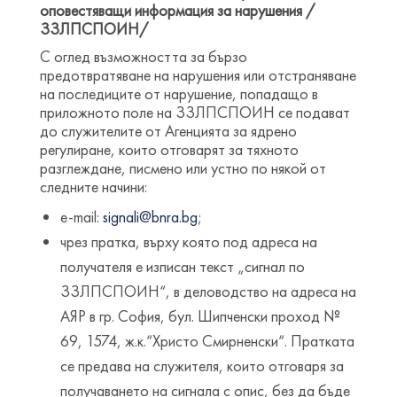
оповестяващи информация за нарушения /
ЗЗЛПСПОИН/
С оглед възможността за бързо
предотвратяване на нарушения или отстраняване
на последиците от нарушение, попадащо в
приложното поле на ЗЗЛПСПОИН се подават
до служителите от Агенцията за ядрено
регулиране, които отговарят за тяхното
разглеждане, писмено или устно по някой от
следните начини:
e-mail:
signali@bnra.bg
;
чрез пратка, върху която под адреса на
получателя е изписан текст „сигнал по
ЗЗЛПСПОИН“, в деловодство на адреса на
АЯР в гр. София, бул. Шипченски проход №
69, 1574, ж.к.“Христо Смирненски“. Пратката
се предава на служителя, които отговаря за
получаването на сигнала с опис, без да бъде