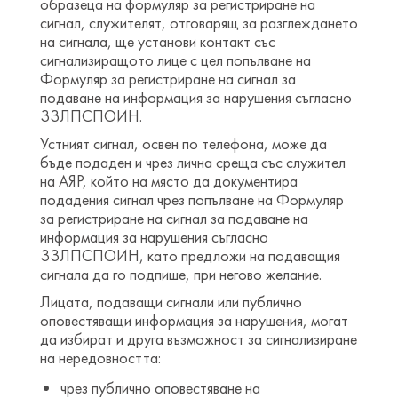
образеца на формуляр за регистриране на
сигнал, служителят, отговарящ за разглеждането
на сигнала, ще установи контакт със
сигнализиращото лице с цел попълване на
Формуляр за регистриране на сигнал за
подаване на информация за нарушения съгласно
ЗЗЛПСПОИН.
Устният сигнал, освен по телефона, може да
бъде подаден и чрез лична среща със служител
на АЯР, който на място да документира
подадения сигнал чрез попълване на Формуляр
за регистриране на сигнал за подаване на
информация за нарушения съгласно
ЗЗЛПСПОИН, като предложи на подаващия
сигнала да го подпише, при негово желание.
Лицата, подаващи сигнали или публично
оповестяващи информация за нарушения, могат
да избират и друга възможност за сигнализиране
на нередовността:
чрез публично оповестяване на