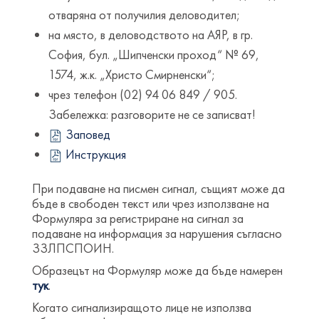
отваряна от получилия деловодител;
на място, в деловодството на АЯР, в гр.
София, бул. „Шипченски проход“ № 69,
1574, ж.к. „Христо Смирненски“;
чрез телефон (02) 94 06 849 / 905.
Забележка: разговорите не се записват!
Заповед
Инструкция
При подаване на писмен сигнал, същият може да
бъде в свободен текст или чрез използване на
Формуляра за регистриране на сигнал за
подаване на информация за нарушения съгласно
ЗЗЛПСПОИН.
Образецът на Формуляр може да бъде намерен
тук
.
Когато сигнализиращото лице не използва