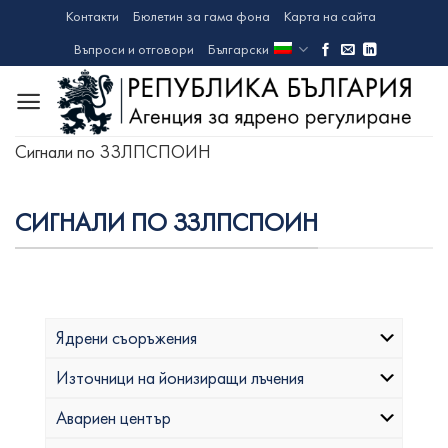
Skip
Контакти
Бюлетин за гама фона
Карта на сайта
to
Въпроси и отговори
Български
content
Сигнали по ЗЗЛПСПОИН
СИГНАЛИ ПО ЗЗЛПСПОИН
Ядрени съоръжения
Източници на йонизиращи лъчения
Авариен център