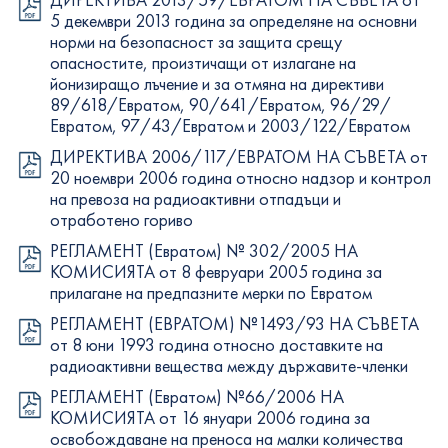
5 декември 2013 година за определяне на основни
норми на безопасност за защита срещу
опасностите, произтичащи от излагане на
йонизиращо лъчение и за отмяна на директиви
89/618/Евратом, 90/641/Евратом, 96/29/
Евратом, 97/43/Евратом и 2003/122/Евратом
ДИРЕКТИВА 2006/117/ЕВРАТОМ НА СЪВЕТА от
20 ноември 2006 година относно надзор и контрол
на превоза на радиоактивни отпадъци и
отработено гориво
РЕГЛАМЕНТ (Евратом) № 302/2005 НА
КОМИСИЯТА от 8 февруари 2005 година за
прилагане на предпазните мерки по Евратом
РЕГЛАМЕНТ (EВРАТОМ) №1493/93 НА CЪВЕТА
oт 8 юни 1993 година oтносно доставките на
радиоактивни вещества между държавите-членки
РЕГЛАМЕНТ (Евратом) №66/2006 НА
КОМИСИЯТА от 16 януари 2006 година за
освобождаване на преноса на малки количества