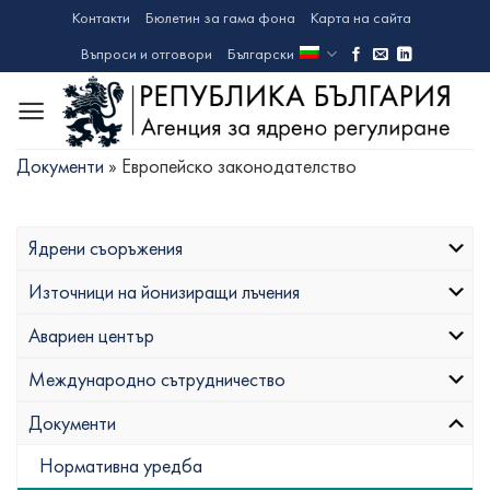
Skip
Контакти
Бюлетин за гама фона
Карта на сайта
to
Въпроси и отговори
Български
content
Документи
»
Европейско законодателство
Ядрени съоръжения
Източници на йонизиращи лъчения
Авариен център
Международно сътрудничество
Документи
Нормативна уредба