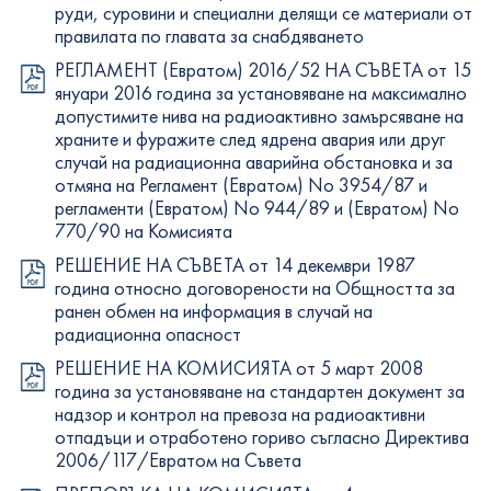
руди, суровини и специални делящи се материали от
правилата по главата за снабдяването
РЕГЛАМЕНТ (Евратом) 2016/52 НА СЪВЕТА от 15
януари 2016 година за установяване на максимално
допустимите нива на радиоактивно замърсяване на
храните и фуражите след ядрена авария или друг
случай на радиационна аварийна обстановка и за
отмяна на Регламент (Евратом) No 3954/87 и
регламенти (Евратом) No 944/89 и (Евратом) No
770/90 на Комисията
РЕШЕНИЕ НА СЪВЕТА от 14 декември 1987
година относно договорености на Общността за
ранен обмен на информация в случай на
радиационна опасност
РЕШЕНИЕ НА КОМИСИЯТА от 5 март 2008
година за установяване на стандартен документ за
надзор и контрол на превоза на радиоактивни
отпадъци и отработено гориво съгласно Директива
2006/117/Евратом на Съвета