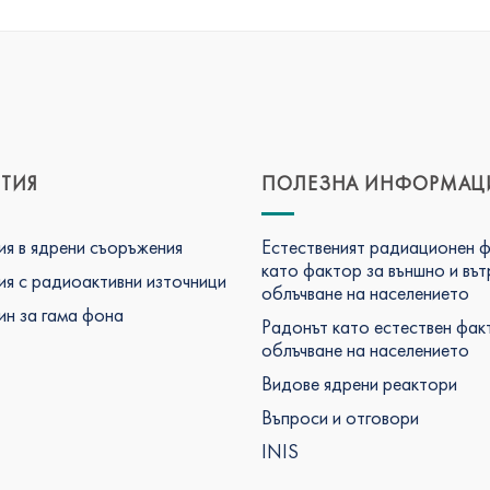
ТИЯ
ПОЛЕЗНА ИНФОРМАЦ
я в ядрени съоръжения
Естественият радиационен 
като фактор за външно и въ
я с радиоактивни източници
облъчване на населението
н за гама фона
Радонът като естествен фак
облъчване на населението
Видове ядрени реактори
Въпроси и отговори
INIS