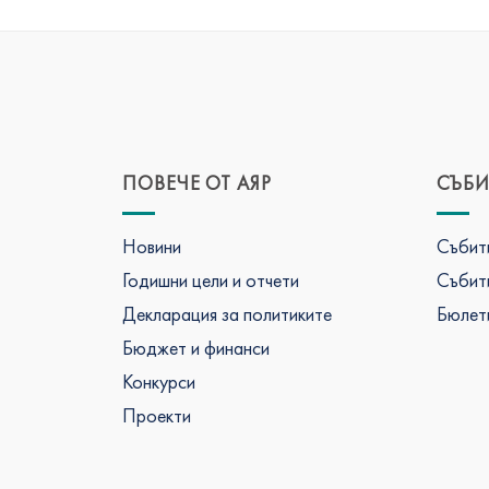
ПОВЕЧЕ ОТ АЯР
СЪБИ
Новини
Събити
Годишни цели и отчети
Събити
Декларация за политиките
Бюлети
Бюджет и финанси
Конкурси
Проекти