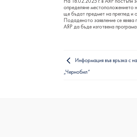
На 18.02.2025 г. в АЯР постъпи
определяне местоположението на
ще бъдат предмет на преглед и о
Подаденото заявление се явява 
АЯР да бъде изготвена програма 
Информация във връзка с н
„Чернобил“