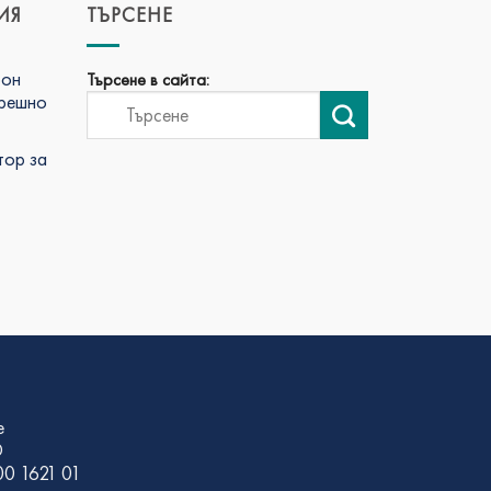
ИЯ
ТЪРСЕНЕ
фон
Търсене в сайта:
трешно
тор за
е
D
0 1621 01