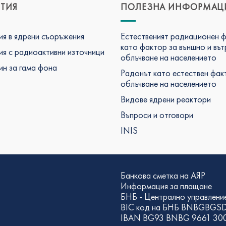
ТИЯ
ПОЛЕЗНА ИНФОРМАЦ
я в ядрени съоръжения
Естественият радиационен 
като фактор за външно и въ
я с радиоактивни източници
облъчване на населението
н за гама фона
Радонът като естествен фак
облъчване на населението
Видове ядрени реактори
Въпроси и отговори
INIS
Банкова сметка на АЯР
Информация за плащане
БНБ - Централно управлени
BIC код на БНБ BNBGBGS
IBAN BG93 BNBG 9661 300