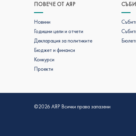
ПОВЕЧЕ ОТ АЯР
СЪБИ
Новини
Събити
Годишни цели и отчети
Събити
Декларация за политиките
Бюлети
Бюджет и финанси
Конкурси
Проекти
©2026 АЯР Всички права запазени