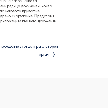
ане на разрешение за
жени редица документи, които
по неговото прилагане.
 ядрено съоръжение. Предстои в
приложените към него документи.
посещение в гръцкия регулаторен
орган