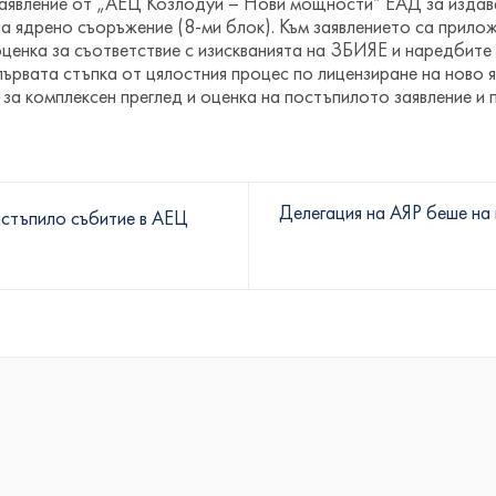
 заявление от „АЕЦ Козлодуй – Нови мощности“ ЕАД за издав
 ядрено съоръжение (8-ми блок). Към заявлението са прило
ценка за съответствие с изискванията на ЗБИЯЕ и наредбите 
първата стъпка от цялостния процес по лицензиране на ново
за комплексен преглед и оценка на постъпилото заявление и 
Делегация на АЯР беше на 
астъпило събитие в АЕЦ