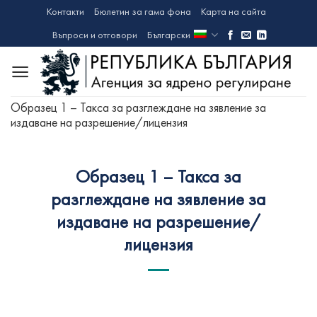
Skip
Контакти
Бюлетин за гама фона
Карта на сайта
to
Въпроси и отговори
Български
content
Образец 1 – Такса за разглеждане на зявление за
издаване на разрешение/лицензия
Образец 1 – Такса за
разглеждане на зявление за
издаване на разрешение/
лицензия