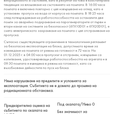
вибрационното ѝ състояние, като в резултат на това е констатирана
тенденция за влошаване на състоянието на помпата. В 16:00 часа
помпата е включена повторно с цел извършване на оглед, като е
установен пропуск на вода от корпуса на помпата. В 18:25 часа
след потвърждаване на работоспособността на останалите две
помпи за аварийно подхранване на парогенераторите от първи и
втори канал на системите за безопасност (6ТХ10D01 и 6ТХ20D01), е
снето електрическото захранване на помпата с цел отстраняване на
пропуска.
Съгласно съществуващите ограничения в технологичния регламент
за безопасна експлоатация на блока, допустимото време за
извеждане на помпата от режим на готовност е 72 часа. На
01.12.2025 г. в 04:00 часа пропускът е отстранен, извършени са
изпитвания, удостоверяващи работоспособността на агрегата и в
09:30 помпата е въведена в режим на готовност, като са
възобновени дейностите по пуск на блока.
Няма нарушаване на пределите и условията за
експлоатация. Събитието не е довело до промяна на
радиационната обстановка.
Под скалата/Ниво 0
Предварителна оценка на
събитието по скалата на
Без значимост за