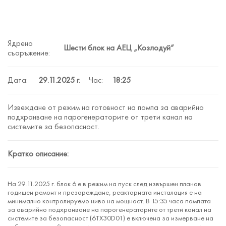
Ядрено
Шести блок на АЕЦ „Козлодуй“
съоръжение:
Дата:
29.11.2025
г.
Час:
18:25
Извеждане от режим на готовност на помпа за аварийно
подхранване на парогенераторите от трети канал на
системите за безопасност.
Кратко описание:
На 29.11.2025 г. блок 6 е в режим на пуск след извършен планов
годишен ремонт и презареждане, реакторната инсталация е на
минимално контролируемо ниво на мощност. В 15:35 часа помпата
за аварийно подхранване на парогенераторите от трети канал на
системите за безопасност (6ТХ30D01) е включена за измерване на