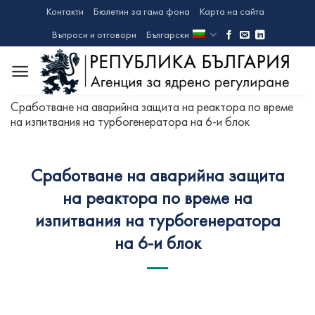
Skip
Контакти
Бюлетин за гама фона
Карта на сайта
to
Въпроси и отговори
Български
content
Сработване на аварийна защита на реактора по време
на изпитвания на турбогенератора на 6-и блок
Сработване на аварийна защита
на реактора по време на
изпитвания на турбогенератора
на 6-и блок