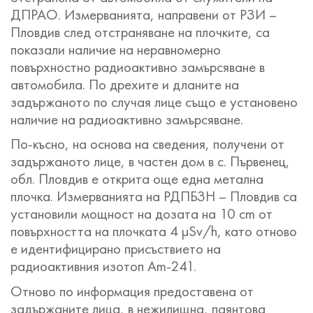
ДПРАО. Измерванията, направени от РЗИ –
Пловдив след отстраняване на плочките, са
показали наличие на неравномерно
повърхностно радиоактивно замърсяване в
автомобила. По дрехите и дланите на
задържаното по случая лице също е установено
наличие на радиоактивно замърсяване.
По-късно, на основа на сведения, получени от
задържаното лице, в частен дом в с. Първенец,
обл. Пловдив е открита още една метална
плочка. Измерванията на РДПБЗН – Пловдив са
установили мощност на дозата на 10 cm от
повърхността на плочката 4 µSv/h, като отново
е идентифицирано присъствието на
радиоактивния изотоп Am-241.
Отново по информация предоставена от
задържаните лица, в нежилищна, паянтова