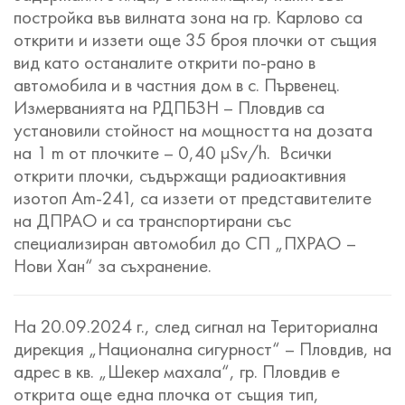
постройка във вилната зона на гр. Карлово са
открити и иззети още 35 броя плочки от същия
вид като останалите открити по-рано в
автомобила и в частния дом в с. Първенец.
Измерванията на РДПБЗН – Пловдив са
установили стойност на мощността на дозата
на 1 m от плочките – 0,40 µSv/h. Всички
открити плочки, съдържащи радиоактивния
изотоп Am-241, са иззети от представителите
на ДПРАО и са транспортирани със
специализиран автомобил до СП „ПХРАО –
Нови Хан“ за съхранение.
На 20.09.2024 г., след сигнал на Териториална
дирекция „Национална сигурност“ – Пловдив, на
адрес в кв. „Шекер махала“, гр. Пловдив е
открита още една плочка от същия тип,