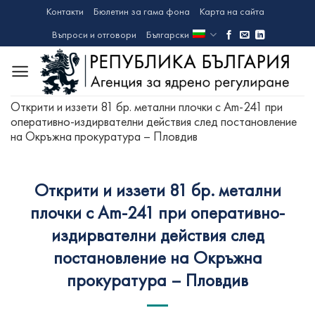
Skip
Контакти
Бюлетин за гама фона
Карта на сайта
to
Въпроси и отговори
Български
content
Открити и иззети 81 бр. метални плочки с Am-241 при
оперативно-издирвателни действия след постановление
на Окръжна прокуратура – Пловдив
Открити и иззети 81 бр. метални
плочки с Am-241 при оперативно-
издирвателни действия след
постановление на Окръжна
прокуратура – Пловдив