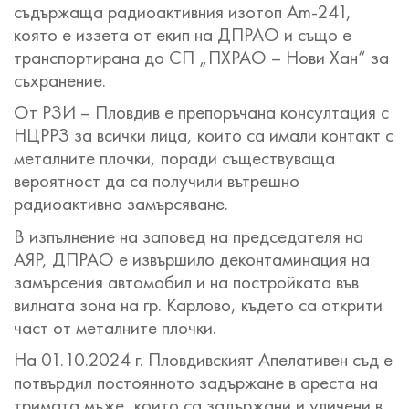
съдържаща радиоактивния изотоп Am-241,
която е иззета от екип на ДПРАО и също е
транспортирана до СП „ПХРАО – Нови Хан“ за
съхранение.
От РЗИ – Пловдив е препоръчана консултация с
НЦРРЗ за всички лица, които са имали контакт с
металните плочки, поради съществуваща
вероятност да са получили вътрешно
радиоактивно замърсяване.
В изпълнение на заповед на председателя на
АЯР, ДПРАО е извършило деконтаминация на
замърсения автомобил и на постройката във
вилната зона на гр. Карлово, където са открити
част от металните плочки.
На 01.10.2024 г. Пловдивският Апелативен съд е
потвърдил постоянното задържане в ареста на
тримата мъже, които са задържани и уличени в