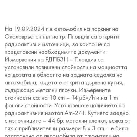
На 19.09.2024 г. в автомобил на паркинг на
Околовръстен път на гр. Пловдив са открити
радиоактивни източници, за които не са
представени необходимите документи.
Измервания на РДПБЗН – Пловдив са
установили повишени стойности на мощността
на дозата в областта на задната седалка на
автомобила, където е открита дървена кутия,
съдържаща метални плочки. Измерените
стойности са: на 10 cm – 14 µSv/h и на 1 m
фонови стойности. Установено е наличието на
радиоактивния изотоп Am-241. Кутията заедно
с източниците – 44 бр. метални плочки, всяка от
тях с приблизителни размери 8 х 3 cm – е била
отстранена от автомобила от служители на