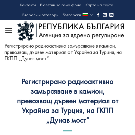
Skip
Контакти
Бюлетин за гама фона
Карта на сайта
to
Въпроси и отговори
Български
content
Регистрирано радиоактивно замърсяване в камион,
превозващ дървен материал от Украйна за Турция, на
ГКПП „Дунав мост“
Регистрирано радиоактивно
замърсяване в камион,
превозващ дървен материал от
Украйна за Турция, на ГКПП
„Дунав мост“