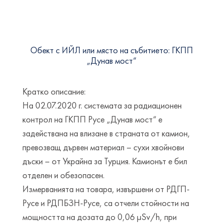
Обект с ИЙЛ или място на събитието: ГКПП
„Дунав мост“
Кратко описание:
На 02.07.2020 г. системата за радиационен
контрол на ГКПП Русе „Дунав мост“ е
задействана на влизане в страната от камион,
превозващ дървен материал – сухи хвойнови
дъски – от Украйна за Турция. Камионът е бил
отделен и обезопасен.
Измерванията на товара, извършени от РДГП-
Русе и РДПБЗН-Русе, са отчели стойности на
мощността на дозата до 0,06 µSv/h, при