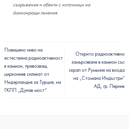
съоръжения и обекти с източници на
йонизиращи лъчения.
Повишено ниво на
Открито радиоактивно
естествена радиоактивност
замърсяване в камион със
в камион, превозващ
скрап от Румъния на входа
циркониев силикат от
на „Стомана Индъстри“
Нидерландия за Турция, на
АД, гр. Перник
ГКПП „Дунав мост“