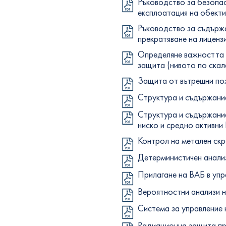
Ръководство за безопас
експлоатация на обект
Ръководство за съдържа
прекратяване на лицен
Определяне важността 
защита (нивото по ска
Защита от вътрешни по
Структура и съдържание
Структура и съдържание
ниско и средно активн
Контрол на метален скр
Детерминистичен анали
Прилагане на ВАБ в уп
Вероятностни анализи 
Система за управление 
Радиационна защита пр