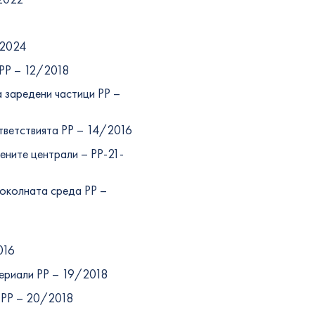
/2024
 PP – 12/2018
 заредени частици PP –
тветствията PP – 14/2016
ените централи – РР-21-
 околната среда PP –
016
териали PP – 19/2018
и PP – 20/2018