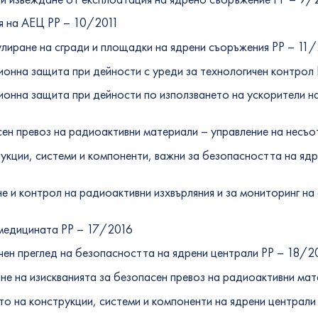
я на АЕЦ РР – 10/2011
лиране на сгради и площадки на ядрени съоръжения РР – 11
онна защита при дейности с уреди за технологичен контрол
онна защита при дейности по използването на ускорители на
ен превоз на радиоактивни материали – управление на несъо
укции, системи и компоненти, важни за безопасността на ядр
е и контрол на радиоактивни изхвърляния и за мониторинг на
медицината PP – 17/2016
чен преглед на безопасността на ядрени централи PP – 18/2
не на изискванията за безопасен превоз на радиоактивни ма
то на конструкции, системи и компоненти на ядрени централ