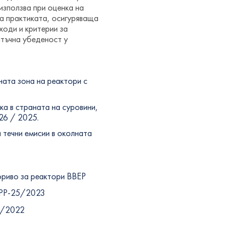
използва при оценка на
а практиката, осигуряваща
ходи и критерии за
атъчна убеденост у
ната зона на реактори с
ка в страната на суровини,
26 / 2025.
 течни емисии в околната
5
ориво за реактори ВВЕР
– РР-25/2023
24/2022