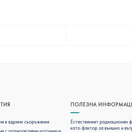
ТИЯ
ПОЛЕЗНА ИНФОРМАЦ
я в ядрени съоръжения
Естественият радиационен 
като фактор за външно и въ
я с радиоактивни източници