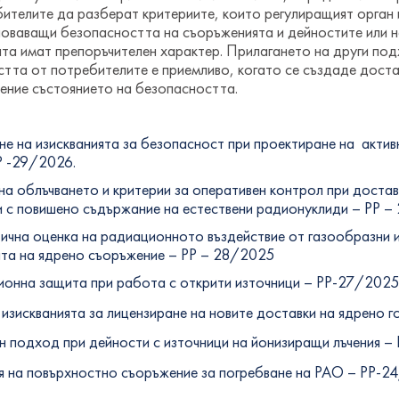
бителите да разберат критериите, които регулиращият орган 
оваващи безопасността на съоръженията и дейностите или н
та имат препоръчителен характер. Прилагането на други под
тта от потребителите е приемливо, когато се създаде дост
ение състоянието на безопасността.
не на изискванията за безопасност при проектиране на актив
Р -29/2026.
на облъчването и критерии за оперативен контрол при достав
и с повишено съдържание на естествени радионуклиди – РР – 
ична оценка на радиационното въздействие от газообразни и
ята на ядрено съоръжение – PP – 28/2025
ионна защита при работа с открити източници – РР-27/202
зискванията за лицензиране на новите доставки на ядрено г
н подход при дейности с източници на йонизиращи лъчения 
я на повърхностно съоръжение за погребване на РАО – РР-