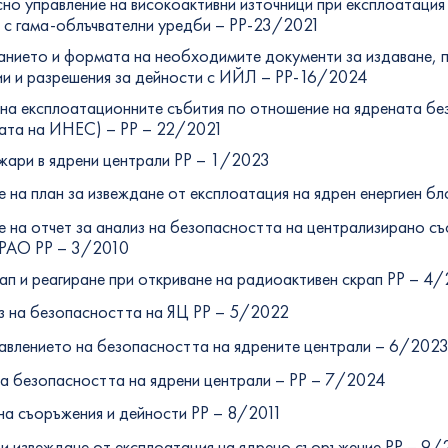
но управление на високоактивни източници при експлоатация
и с гама-облъчвателни уредби – РР-23/2021
нието и формата на необходимите документи за издаване, п
зии и разрешения за дейности с ИЙЛ – PP-16/2024
на експлоатационните събития по отношение на ядрената б
лата на ИНЕС) – РР – 22/2021
жари в ядрени централи РР – 1/2023
 на план за извеждане от експлоатация на ядрен енергиен б
 на отчет за анализ на безопасността на централизирано съ
и РАО РР – 3/2010
ап и реагиране при откриване на радиоактивен скрап РР – 4
з на безопасността на ЯЦ РР – 5/2022
равлението на безопасността на ядрените централи – 6/202
на безопасността на ядрени централи – РР – 7/2024
на съоръжения и дейности РР – 8/2011
и извеждане от експлоатация на ядрено съоръжение РР – 9