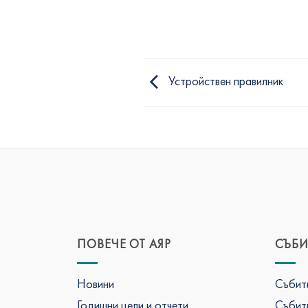
Устройствен правилник
ПОВЕЧЕ ОТ АЯР
СЪБИ
Новини
Събити
Годишни цели и отчети
Събити