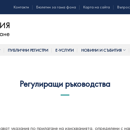
Контакти
Бюлетин за гама фона
Карта на сайта
Въпрос
ПУБЛИЧНИ РЕГИСТРИ
Е-УСЛУГИ
НОВИНИ И СЪБИТИЯ
Регулиращи ръководства
ават указания по прилагане на изискванията, определени с 