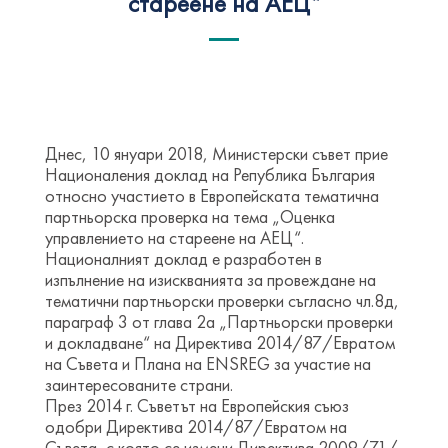
стареене на АЕЦ“
Днес, 10 януари 2018, Министерски съвет прие
Националения доклад на Република България
относно участието в Европейската тематична
партньорска проверка на тема „Оценка
управлението на стареене на АЕЦ“.
Националният доклад е разработен в
изпълнение на изискванията за провеждане на
тематични партньорски проверки съгласно чл.8д,
параграф 3 от глава 2а „Партньорски проверки
и докладване“ на Директива 2014/87/Евратом
на Съвета и Плана на ENSREG за участие на
заинтересованите страни.
През 2014 г. Съветът на Европейския съюз
одобри Директива 2014/87/Евратом на
Съвета, с която се измени Директива 2009/71/