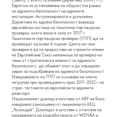
Евратом за установяване на общностна рамка
за ядрената безопасност на ядрените
инсталации. Актуализираната и допълнена
Директива по ядрена безопасност въвежда
европейска система за тематични партньорски
проверки, която влиза в сила от 2017 г.
Тематичните партньорски проверки (ТПП) ще се
провеждат на всеки 6 години. Целта на тези
проверки е да се предостави на страните-членки
на Европейския Съюз механизъм за проверка на
теми от стратегическа важност за ядрената
безопасност, да обменят опит и да определят
мерки за подобряване на ядрената безопасност.
Извършването на ТПП се основава на опита,
натрупан при провеждането през 2011-2012 г. на
стрес-тестовете на европейските ядрените
реактори.
Националният доклад е изготвен от АЯР на база
извършена самооценка от лицензианта АЕЦ
„Козлодуй“. Докладът е изготвен с отчитане на
изискванията на разработената от WENRA и