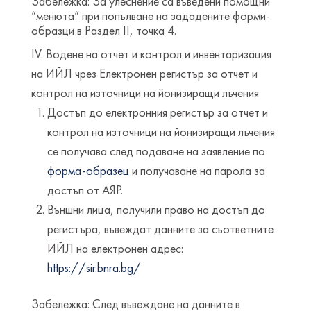
Забележка: За улеснение са въведени помощни
“менюта“ при попълване на зададените форми-
образци в Раздел ІІ, точка 4.
ІV. Водене на отчет и контрол и инвентаризация
на ИЙЛ чрез Електронен регистър за отчет и
контрол на източници на йонизиращи лъчения
Достъп до електронния регистър за отчет и
контрол на източници на йонизиращи лъчения
се получава след подаване на заявление по
форма-образец
и получаване на парола за
достъп от АЯР.
Външни лица, получили право на достъп до
регистъра, въвеждат данните за съответните
ИЙЛ на електронен адрес:
https://sir.bnra.bg/
Забележка: След въвеждане на данните в