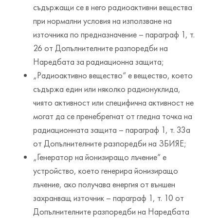
съдържащи се в него радиоактивни вещества
при нормални условия на използване на
източника по предназначение – параграф 1, т.
26 от Допълнителните разпоредби на
Наредбата за радиационна защита;
„Радиоактивно вещество“ е вещество, което
съдържа един или няколко радионуклида,
чиято активност или специфична активност не
могат да се пренебрегнат от гледна точка на
радиационната защита – параграф 1, т. 33а
от Допълнителните разпоредби на ЗБИЯЕ;
„Генератор на йонизиращо лъчение“ е
устройство, което генерира йонизиращо
лъчение, ако получава енергия от външен
захранващ източник – параграф 1, т. 10 от
Допълнителните разпоредби на Наредбата