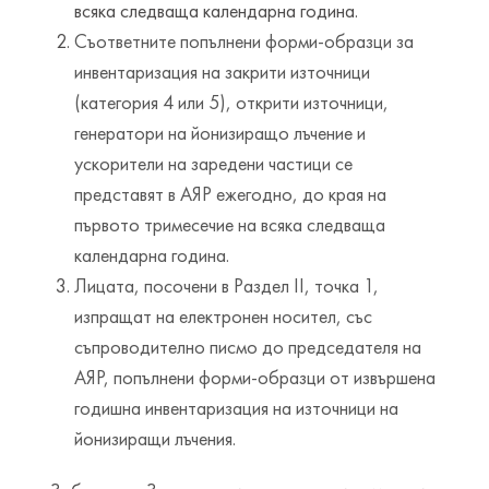
всяка следваща календарна година.
Съответните попълнени форми-образци за
инвентаризация на закрити източници
(категория 4 или 5), открити източници,
генератори на йонизиращо лъчение и
ускорители на заредени частици се
представят в АЯР ежегодно, до края на
първото тримесечие на всяка следваща
календарна година.
Лицата, посочени в Раздел ІІ, точка 1,
изпращат на електронен носител, със
съпроводително писмо до председателя на
АЯР, попълнени форми-образци от извършена
годишна инвентаризация на източници на
йонизиращи лъчения.