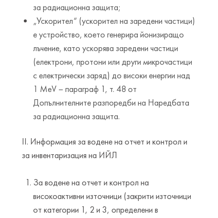
за радиационна защита;
„Ускорител“ (ускорител на заредени частици)
е устройство, което генерира йонизиращо
лъчение, като ускорява заредени частици
(електрони, протони или други микрочастици
с електрически заряд) до високи енергии над
1 MeV – параграф 1, т. 48 от
Допълнителните разпоредби на Наредбата
за радиационна защита.
ІІ. Информация за водене на отчет и контрол и
за инвентаризация на ИЙЛ
За водене на отчет и контрол на
високоактивни източници (закрити източници
от категории 1, 2 и 3, определени в