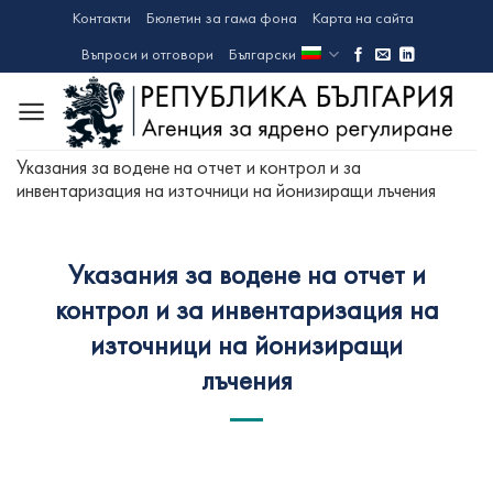
Skip
Контакти
Бюлетин за гама фона
Карта на сайта
to
Въпроси и отговори
Български
content
Указания за водене на отчет и контрол и за
инвентаризация на източници на йонизиращи лъчения
Указания за водене на отчет и
контрол и за инвентаризация на
източници на йонизиращи
лъчения