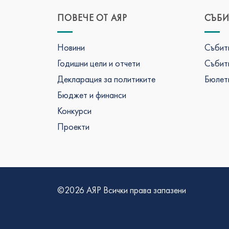
ПОВЕЧЕ ОТ АЯР
СЪБИ
Новини
Събити
Годишни цели и отчети
Събити
Декларация за политиките
Бюлети
Бюджет и финанси
Конкурси
Проекти
©2026 АЯР Всички права запазени