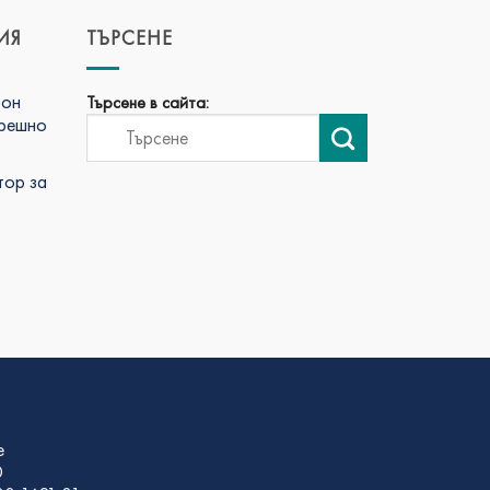
ИЯ
ТЪРСЕНЕ
фон
Търсене в сайта:
трешно
тор за
е
D