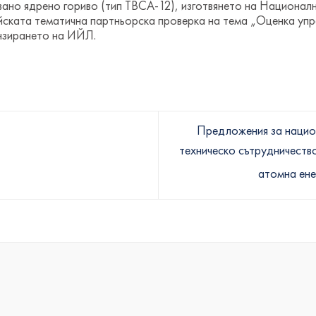
вано ядрено гориво (тип ТВСА-12), изготвянето на Националн
йската тематична партньорска проверка на тема „Оценка упр
нзирането на ИЙЛ.
Предложения за нацио
техническо сътрудничеств
атомна ен