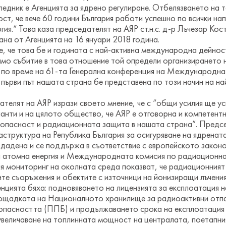
ледник е Агенцията за ядрено регулиране. Отбелязването на 
ст, че вече 60 години България работи успешно по всички на
гия.“ Това каза председателят на АЯР ст.н.с. д-р Лъчезар Ко
на от Агенцията на 16 януари 2018 година.
, че това бе и годината с най-активна международна дейнос
имо събитие в това отношение той определи организирането 
 по време на 61-та Генерална конференция на Международнат
 първи път нашата страна бе представена по този начин на н
телят на АЯР изрази своето мнение, че с “общи усилия ще у
анти и на цялото общество, че АЯР е отговорна и компетентн
зопасност и радиационната защита в нашата страна”. Предс
структура на Република България за осигуряване на ядренат
дадена и се поддържа в съответствие с европейското законо
 атомна енергия и Международната комисия по радиационна
 мониторинг на околната среда показват, че радиационният 
ите съоръжения и обектите с източници на йонизиращи лъчени
нцията бяха: подновяването на лицензията за експлоатация 
ощадката на Националното хранилище за радиоактивни отп
опасността (ППБ) и продължаването срока на експлоатация
увеличаване на топлинната мощност на централата, поетапни