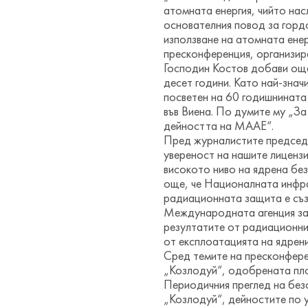
атомната енергия, чийто нас
основателния повод за гордо
използване на атомната енер
пресконференция, организира
Господин Костов добави още
десет години. Като най-знач
посветен на 60 годишнината
във Виена. По думите му „За
дейността на МААЕ“.
Пред журналистите председа
увереност на нашите лицензи
високото ниво на ядрена бе
още, че Националната инфра
радиационната защита е съз
Международната агенция за
резултатите от радиационния
от експлоатацията на ядрен
Сред темите на пресконфере
„Козлодуй“, одобрената пл
Периодичния преглед на без
„Козлодуй“, дейностите по 