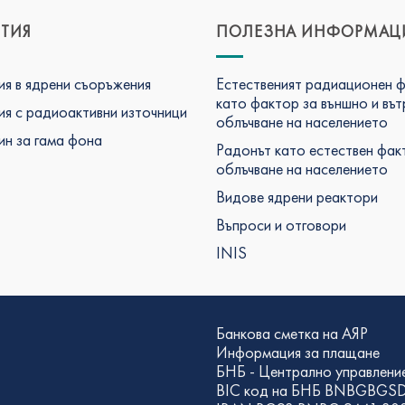
ТИЯ
ПОЛЕЗНА ИНФОРМАЦ
я в ядрени съоръжения
Естественият радиационен 
като фактор за външно и въ
я с радиоактивни източници
облъчване на населението
н за гама фона
Радонът като естествен фак
облъчване на населението
Видове ядрени реактори
Въпроси и отговори
INIS
Банкова сметка на АЯР
Информация за плащане
БНБ - Централно управлени
BIC код на БНБ BNBGBGS