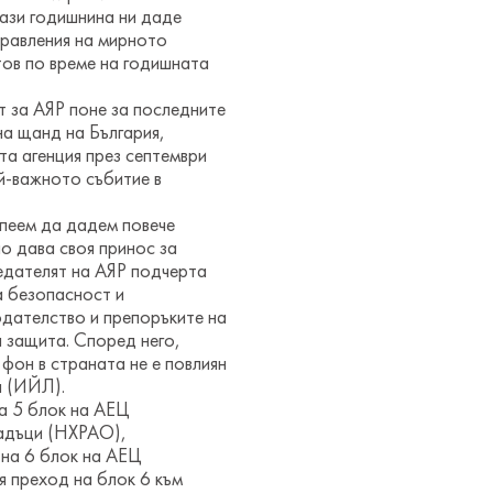
тази годишнина ни даде
правления на мирното
стов по време на годишната
т за АЯР поне за последните
на щанд на България,
а агенция през септември
ай-важното събитие в
спеем да дадем повече
о дава своя принос за
едателят на АЯР подчерта
а безопасност и
дателство и препоръките на
 защита. Според него,
фон в страната не е повлиян
я (ИЙЛ).
на 5 блок на АЕЦ
адъци (НХРАО),
 на 6 блок на АЕЦ
я преход на блок 6 към