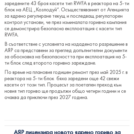
заредените 43 броя касети тип RWFA в реактора на 5-ти
блок на АЕЦ „Козлодуй“. Осъществяваният от Агенцията
за ядрено регулиране текущ и последващ регулаторен
контрол установи, че през изминалата горивна кампания
се демонстрира безопасна експлоатация с касети тип
RWFA.
В съответствие с условията на издаденото разрешение в
АЯР са представени за преглед допълнителни документи
за обосновка на безопасността при експлоатация на 5-
ти блок след второто горивно зареждане.
По време на плановия годишен ремонт през май 2025 г. в
реактора на 5-ти блок бяха заредени още 42 свежи
касети от този тип. Процесът за поетапен преход към
новия тип гориво ще продължи общо четири години и се
очаква да приключи през 2027 година.
АЯР лицензира новото ядрено гориво за