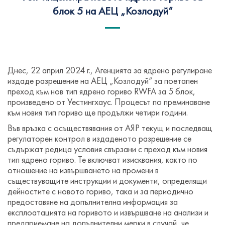
блок 5 на АЕЦ „Козлодуй“
Днес, 22 април 2024 г., Агенцията за ядрено регулиране
издаде разрешение на АЕЦ „Козлодуй“ за поетапен
преход към нов тип ядрено гориво RWFA за 5 блок,
произведено от Уестингхаус. Процесът по преминаване
към новия тип гориво ще продължи четири години.
Във връзка с осъществявания от АЯР текущ и последващ
регулаторен контрол в издаденото разрешение се
съдържат редица условия свързани с преход към новия
тип ядрено гориво. Те включват изисквания, както по
отношение на извършването на промени в
съществуващите инструкции и документи, определящи
дейностите с новото гориво, така и за периодично
предоставяне на допълнителна информация за
експлоатацията на горивото и извършване на анализи и
предприемане на допълнителни мерки в случай, че