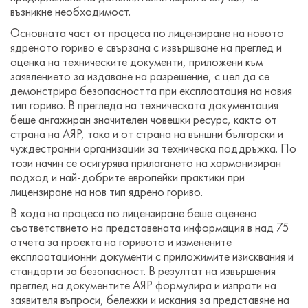
възникне необходимост.
Основната част от процеса по лицензиране на новото
ядреното гориво е свързана с извършване на преглед и
оценка на техническите документи, приложени към
заявлението за издаване на разрешение, с цел да се
демонстрира безопасността при експлоатация на новия
тип гориво. В прегледа на техническата документация
беше ангажиран значителен човешки ресурс, както от
страна на АЯР, така и от страна на външни български и
чуждестранни организации за техническа поддръжка. По
този начин се осигурява прилагането на хармонизиран
подход и най-добрите европейки практики при
лицензиране на нов тип ядрено гориво.
В хода на процеса по лицензиране беше оценено
съответствието на представената информация в над 75
отчета за проекта на горивото и изменените
експлоатационни документи с приложимите изисквания и
стандарти за безопасност. В резултат на извършения
преглед на документите АЯР формулира и изпрати на
заявителя въпроси, бележки и искания за представяне на