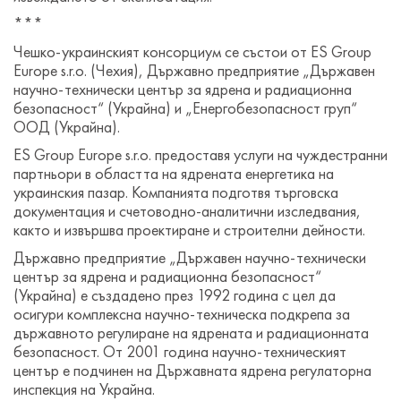
***
Чешко-украинският консорциум се състои от ES Group
Europe s.r.o. (Чехия), Държавно предприятие „Държавен
научно-технически център за ядрена и радиационна
безопасност“ (Украйна) и „Енергобезопасност груп“
ООД (Украйна).
ES Group Europe s.r.o. предоставя услуги на чуждестранни
партньори в областта на ядрената енергетика на
украинския пазар. Компанията подготвя търговска
документация и счетоводно-аналитични изследвания,
както и извършва проектиране и строителни дейности.
Държавно предприятие „Държавен научно-технически
център за ядрена и радиационна безопасност“
(Украйна) е създадено през 1992 година с цел да
осигури комплексна научно-техническа подкрепа за
държавното регулиране на ядрената и радиационната
безопасност. От 2001 година научно-техническият
център е подчинен на Държавната ядрена регулаторна
инспекция на Украйна.