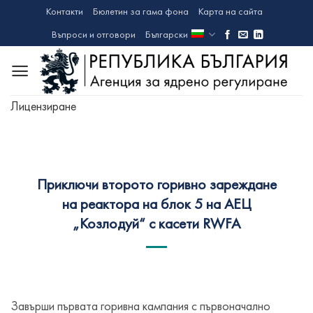
Skip
Контакти
Бюлетин за гама фона
Карта на сайта
to
Въпроси и отговори
Български
content
Лицензиране
Приключи второто горивно зареждане
на реактора на блок 5 на АЕЦ
„Козлодуй“ с касети RWFA
Завърши първата горивна кампания с първоначално