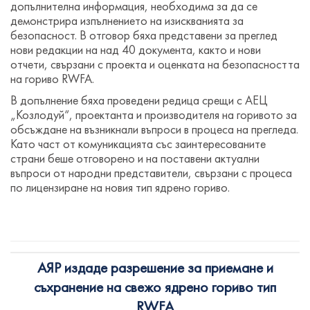
допълнителна информация, необходима за да се
демонстрира изпълнението на изискванията за
безопасност. В отговор бяха представени за преглед
нови редакции на над 40 документа, както и нови
отчети, свързани с проекта и оценката на безопасността
на гориво RWFA.
В допълнение бяха проведени редица срещи с АЕЦ
„Козлодуй“, проектанта и производителя на горивото за
обсъждане на възникнали въпроси в процеса на прегледа.
Като част от комуникацията със заинтересованите
страни беше отговорено и на поставени актуални
въпроси от народни представители, свързани с процеса
по лицензиране на новия тип ядрено гориво.
АЯР издаде разрешение за приемане и
съхранение на свежо ядрено гориво тип
RWFA