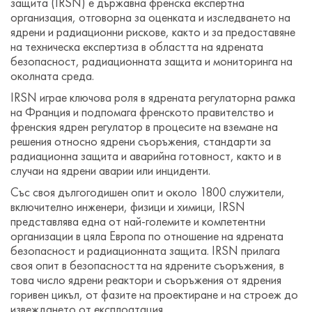
защита (IRSN) е държавна френска експертна
организация, отговорна за оценката и изследването на
ядрени и радиационни рискове, както и за предоставяне
на техническа експертиза в областта на ядрената
безопасност, радиационната защита и мониторинга на
околната среда.
IRSN играе ключова роля в ядрената регулаторна рамка
на Франция и подпомага френското правителство и
френския ядрен регулатор в процесите на вземане на
решения относно ядрени съоръжения, стандарти за
радиационна защита и аварийна готовност, както и в
случаи на ядрени аварии или инциденти.
Със своя дългогодишен опит и около 1800 служители,
включително инженери, физици и химици, IRSN
представлява една от най-големите и компетентни
организации в цяла Европа по отношение на ядрената
безопасност и радиационната защита. IRSN прилага
своя опит в безопасността на ядрените съоръжения, в
това число ядрени реактори и съоръжения от ядрения
горивен цикъл, от фазите на проектиране и на строеж до
извеждането от експлоатация.