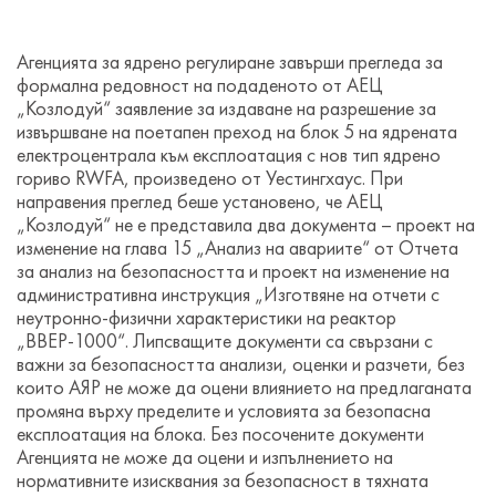
Агенцията за ядрено регулиране завърши прегледа за
формална редовност на подаденото от АЕЦ
„Козлодуй“ заявление за издаване на разрешение за
извършване на поетапен преход на блок 5 на ядрената
електроцентрала към експлоатация с нов тип ядрено
гориво RWFA, произведено от Уестингхаус. При
направения преглед беше установено, че АЕЦ
„Козлодуй“ не е представила два документа – проект на
изменение на глава 15 „Анализ на авариите“ от Отчета
за анализ на безопасността и проект на изменение на
административна инструкция „Изготвяне на отчети с
неутронно-физични характеристики на реактор
„ВВЕР-1000“. Липсващите документи са свързани с
важни за безопасността анализи, оценки и разчети, без
които АЯР не може да оцени влиянието на предлаганата
промяна върху пределите и условията за безопасна
експлоатация на блока. Без посочените документи
Агенцията не може да оцени и изпълнението на
нормативните изисквания за безопасност в тяхната