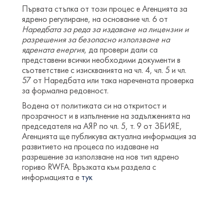
Първата стъпка от този процес е Агенцията за
ядрено регулиране, на основание чл. 6 от
Наредбата за реда за издаване на лицензии и
разрешения за безопасно използване на
ядрената енергия
, да провери дали са
представени всички необходими документи в
съответствие с изискванията на чл. 4, чл. 5 и чл.
57 от Наредбата или така наречената проверка
за формална редовност.
Водена от политиката си на откритост и
прозрачност и в изпълнение на задълженията на
председателя на АЯР по чл. 5, т. 9 от ЗБИЯЕ,
Агенцията ще публикува актуална информация за
развитието на процеса по издаване на
разрешение за използване на нов тип ядрено
гориво RWFA. Връзката към раздела с
информацията е
тук