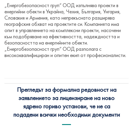
„Енергобезопасност груп“ ООД изпълнява проекти в
енергийни обекти в Украйна, Чехия, България, Унгария,
Словакия и Армения, като непрекъснато разширява
географския обхват на проектите си. Компанията има
опит в управлението на комплексни проекти, насочени
към подобряване на ефективността, надеждността и
безопасността на енергийните обекти.
„Енергобезопасност груп“ ООД разполага с
висококвалифициран и опитен екип от професионалисти.
Прегледът за формална редовност на
заявлението за лицензиране на ново
ядрено гориво установи, че не са
подадени всички необходими документи