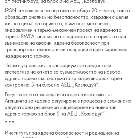
от Уестингхаус, за блок 5 на АЕЦ „Козлодуй“.
IRSN ще извърши експертиза на общо 20 отчета, които
обхващат анализи на безопасността, свързани с целия
жизнен цикъл на горивото, а именно: механичен,
хидравличен и термо-механичен проект на ядреното
гориво RWFA; анализ на поведението на горивото при
възникване на аварии; ядрена безопасност при
транспортно-технологични операции и при съхранение
на ядреното гориво.
Чешко-украинският консорциум ще предостави
експертиза на отчета за съвместимостта на новото
ядрено гориво със системата за вътрешнореакторен
контрол на 5-ти блок на АЕЦ „Козлодуй“.
Резултатите от експертизите ще се използват от
Агенцията за ядрено регулиране в процеса на взeмане на
регулаторно решение за лицензиране на новия тип
ядрено гориво за блок 5 на АЕЦ „Козлодуй“.
***
Институтът за ядрена безопасност и радиационна