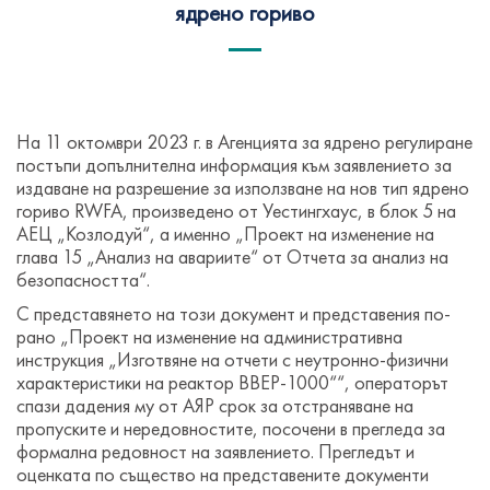
ядрено гориво
На 11 октомври 2023 г. в Агенцията за ядрено регулиране
постъпи допълнителна информация към заявлението за
издаване на разрешение за използване на нов тип ядрено
гориво RWFA, произведено от Уестингхаус, в блок 5 на
АЕЦ „Козлодуй“, а именно „Проект на изменение на
глава 15 „Анализ на авариите“ от Отчета за анализ на
безопасността“.
С представянето на този документ и представения по-
рано „Проект на изменение на административна
инструкция „Изготвяне на отчети с неутронно-физични
характеристики на реактор ВВЕР-1000““, операторът
спази дадения му от АЯР срок за отстраняване на
пропуските и нередовностите, посочени в прегледа за
формална редовност на заявлението. Прегледът и
оценката по същество на представените документи