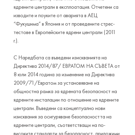
ядрените централи в експлоатация. Отчетени са
изводите и поуките от аварията в АЕЦ
“Фукушима” в Япония и от проведените стрес-
тестове в Европейските ядрени централи (2011
г.).
С Наредбата са въведени изискванията на
Директива 2014/87/ ЕВРАТОМ НА СЪВЕТА от
8 юли 2014 година за изменение на Директива
2009/71/Евратом за установяване на
общностна рамка за ядрената безопасност на
ядрените инсталации по отношение на ядрените
централи. Въведени са концептуално нови
изисквания за осигуряване безопасността на
ядрените централи, съответстващи на по-
високите стандарти за безопасност, приложими