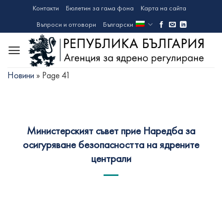
Skip
Контакти
Бюлетин за гама фона
Карта на сайта
to
Въпроси и отговори
Български
content
Новини
»
Page 41
Министерският съвет прие Наредба за
осигуряване безопасността на ядрените
централи