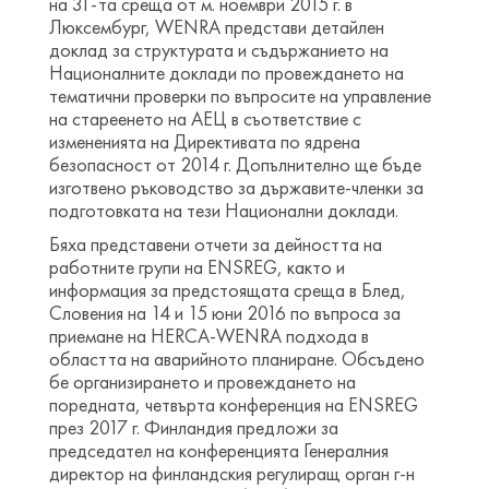
на 31-та среща от м. ноември 2015 г. в
Люксембург, WENRA представи детайлен
доклад за структурата и съдържанието на
Националните доклади по провеждането на
тематични проверки по въпросите на управление
на стареенето на АЕЦ в съответствие с
измененията на Директивата по ядрена
безопасност от 2014 г. Допълнително ще бъде
изготвено ръководство за държавите-членки за
подготовката на тези Национални доклади.
Бяха представени отчети за дейността на
работните групи на ENSREG, както и
информация за предстоящата среща в Блед,
Словения на 14 и 15 юни 2016 по въпроса за
приемане на HERCA-WENRA подхода в
областта на аварийното планиране. Обсъдено
бе организирането и провеждането на
поредната, четвърта конференция на ENSREG
през 2017 г. Финландия предложи за
председател на конференцията Генералния
директор на финландския регулиращ орган г-н