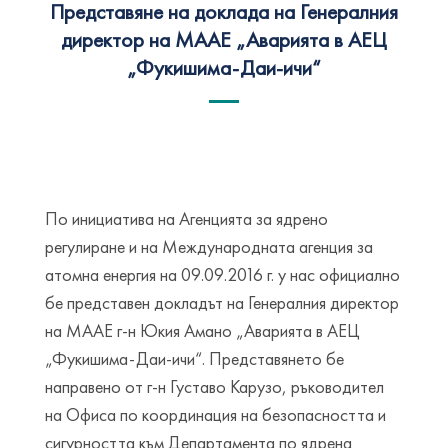
Представяне на доклада на Генералния
директор на МААЕ „Аварията в АЕЦ
„Фукишима-Даи-ичи“
По инициатива на Агенцията за ядрено
регулиране и на Международната агенция за
атомна енергия на 09.09.2016 г. у нас официално
бе представен докладът на Генералния директор
на МААЕ г-н Юкия Амано „Аварията в АЕЦ
„Фукишима-Даи-ичи“. Представянето бе
направено от г-н Густаво Карузо, ръководител
на Офиса по координация на безопасността и
сигурността към Департамента по ядрена