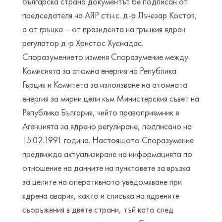
българска страна документът бе подписан от
председателя на АЯР ст.н.с. д-р Лъчезар Костов,
а от гръцка – от президента на гръцкия ядрен
регулатор д-р Христос Хусиадас.
Споразумението изменя Споразумение между
Комисията за атомна енергия на Република
Гърция и Комитета за използване на атомната
енергия за мирни цели към Министерския съвет на
Република България, чийто правоприемник е
Агенцията за ядрено регулиране, подписано на
15.02.1991 година. Настоящото Споразумение
предвижда актуализиране на информацията по
отношение на данните на пунктовете за връзка
за целите на оперативното уведомяване при
ядрена авария, както и списъка на ядрените
съоръжения в двете страни, тъй като след